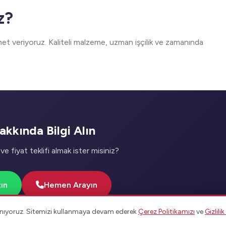
z?
et veriyoruz. Kaliteli malzeme, uzman işçilik ve zamanında
kkında Bilgi Alın
ve fiyat teklifi almak ister misiniz?
ın
Hemen Arayın
lanıyoruz. Sitemizi kullanmaya devam ederek
Çerez Politikamızı
ve
Gizlili