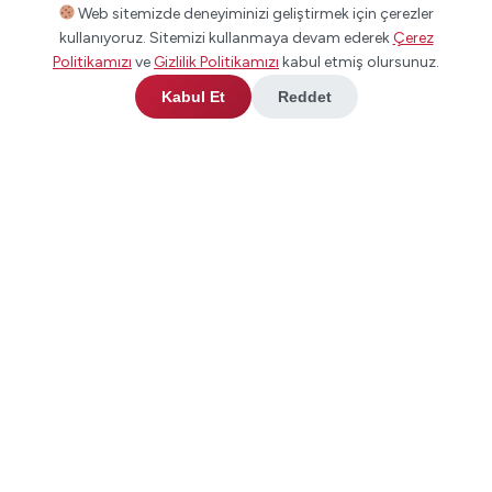
Web sitemizde deneyiminizi geliştirmek için çerezler
kullanıyoruz. Sitemizi kullanmaya devam ederek
Çerez
Politikamızı
ve
Gizlilik Politikamızı
kabul etmiş olursunuz.
Kabul Et
Reddet
Hızlı Linkler
Ana Sayfa
Hakkımızda
Hizmetlerimiz
Projelerimiz
Galeri
İletişim
Blog