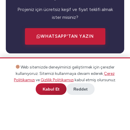
Projeniz için ücretsiz keşif ve fiyat teklifi almak
ister misiniz?
WHATSAPP'TAN YAZIN
Web sitemizde deneyiminizi geliştirmek için çerezler
Hızlı İletişim
kullanıyoruz. Sitemizi kullanmaya devam ederek
Çerez
Politikamızı
ve
Gizlilik Politikamızı
kabul etmiş olursunuz.
Kabul Et
Reddet
0538 458 06 47
info@unluogluinsaat.com